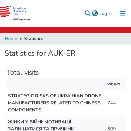
e-catalog
(current)
Log In
AUK Library
Communities & Collections
Home
Statistics
All of DSpace
Statistics for AUK-ER
Total visits
views
STRATEGIC RISKS OF UKRAINIAN DRONE
MANUFACTURERS RELATED TO CHINESE
744
COMPONENTS
ЖІНКИ У ВІЙНІ: МОТИВАЦІЇ
ЗАЛИШАТИСЯ ТА ПРИЧИНИ
309