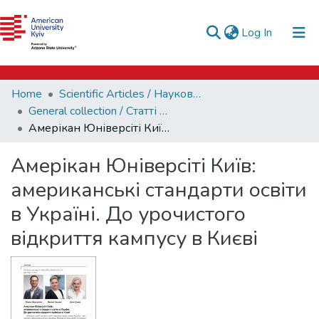
e-catalog
(current)
Log In
AUK Library
Communities & Collections
Home
Scientific Articles / Наукові статті
All of DSpace
General collection / Статті загальної тематики
Амерікан Юніверсіті Київ: американські стандарти освіти в Україні. До урочистого відкриття кампусу в Києві
Statistics
Амерікан Юніверсіті Київ:
американські стандарти освіти
в Україні. До урочистого
відкриття кампусу в Києві