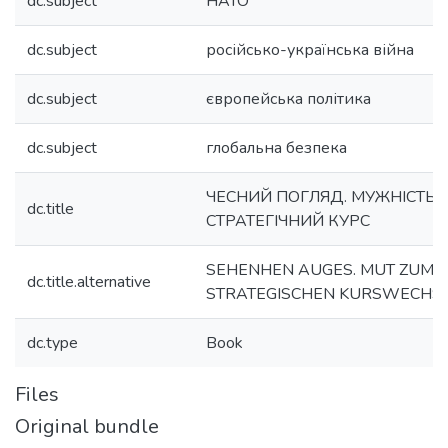
dc.subject
НАТО
dc.subject
російсько-українська війна
dc.subject
європейська політика
dc.subject
глобальна безпека
ЧЕСНИЙ ПОГЛЯД. МУЖНІСТЬ 
dc.title
СТРАТЕГІЧНИЙ КУРС
SEHENHEN AUGES. MUT ZUM
dc.title.alternative
STRATEGISCHEN KURSWECHS
dc.type
Book
Files
Original bundle