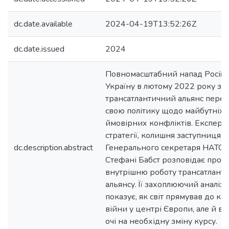
dc.date.available
2024-04-19T13:52:26Z
dc.date.issued
2024
Повномасштабний напад Росії 
Україну в лютому 2022 року зм
трансатлантичний альянс перег
свою політику щодо майбутніх
ймовірних конфліктів. Експертк
стратегії, колишня заступниця 
dc.description.abstract
Генерального секретаря НАТО 
Стефані Бабст розповідає про
внутрішню роботу трансатлант
альянсу. Її захоплюючий аналіз
показує, як світ прямував до к
війни у центрі Європи, але й в
очі на необхідну зміну курсу.