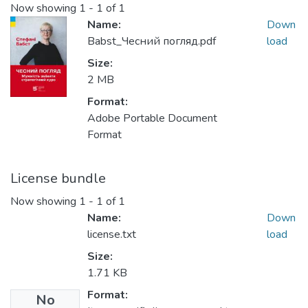
Now showing
1 - 1 of 1
Name:
Down
Babst_Чесний погляд.pdf
load
Size:
2 MB
Format:
Adobe Portable Document
Format
License bundle
Now showing
1 - 1 of 1
Name:
Down
license.txt
load
Size:
1.71 KB
Format:
No