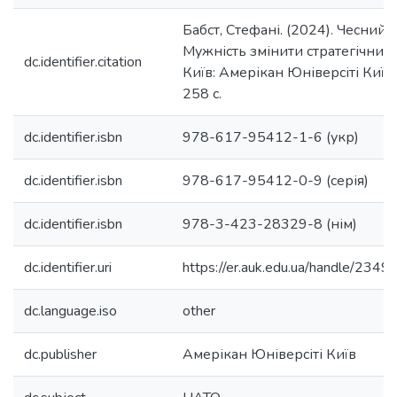
Бабст, Стефані. (2024). Чесний 
Мужність змінити стратегічний 
dc.identifier.citation
Київ: Амерікан Юніверсіті Київ,
258 с.
dc.identifier.isbn
978-617-95412-1-6 (укр)
dc.identifier.isbn
978-617-95412-0-9 (серія)
dc.identifier.isbn
978-3-423-28329-8 (нім)
dc.identifier.uri
https://er.auk.edu.ua/handle/234
dc.language.iso
other
dc.publisher
Амерікан Юніверсіті Київ