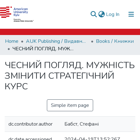
e-catalog
(current)
Log In
AUK Library
Communities & Collections
Home
AUK Publishing / Видавництво АЮК
Books / Книжки
All of DSpace
ЧЕСНИЙ ПОГЛЯД. МУЖНІСТЬ ЗМІНИТИ СТРАТЕГІЧНИЙ КУРС
Statistics
ЧЕСНИЙ ПОГЛЯД. МУЖНІСТЬ
ЗМІНИТИ СТРАТЕГІЧНИЙ
КУРС
Simple item page
dc.contributor.author
Бабст, Стефані
dc.date.accessioned
2024-04-19T13:52:26Z